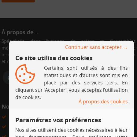
À propos de...
Spécialisée dans l’usinage de pièces et d’ensembles
Continuer sans accepter →
mécaniques,
CIM Picardie
est devenue le partenaire
incontournable des entreprises qui recherchent qualité, rigueur
Ce site utilise des cookies
et respect des engagements ...
Certains sont utilisés à des fins
statistiques et d’autres sont mis en
place par des services tiers. En
cliquant sur ‘Accepter‘, vous acceptez l’utilisation
de cookies.
Á propos des cookies
Nos services
Les matières
TOURNAGE
ACIERS
Paramétrez vos préférences
FRAISAGE
INOX
Nos sites utilisent des cookies nécessaires à leur
ÉLECTROÉROSION
LAITON