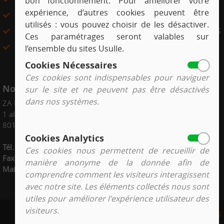
bon fonctionnement. Pour améliorer votre
expérience, d’autres cookies peuvent être
CONTRÔLE QUALITÉ
BRONZE
utilisés : vous pouvez choisir de les désactiver.
LIVRAISON
PLASTIQUES TECHNIQUES
Ces paramétrages seront valables sur
SERVICE APRÈS VENTE
l’ensemble du sites Usulle.
Cookies Nécessaires
Ces cookies sont indispensables pour naviguer
Nous contacter
sur le site et ne peuvent pas être désactivés
dans nos systèmes.
ZA Le Parc
1 allée des marettes
80130 Friville Escarbotin
Cookies Analytics
Tél.
: 03 22 61 45 86
Ces cookies nous permettent de recueillir de
Fax
: 03 22 61 46 33
manière anonyme de la donnée afin de
Mail
:
accueil@cim-picardie.fr
comprendre comment les visiteurs interagissent
avec notre site. Les éléments collectés nous sont
utiles pour améliorer l'expérience utilisateur des
visiteurs.
CONTACT
RGPD
MENTIONS
LÉGALES
COOKIES
CONFIDENTIALITÉ
CGV
PLAN DU