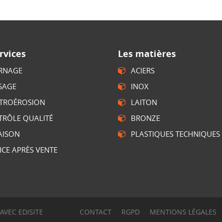
rvices
Les matières
RNAGE
ACIERS
SAGE
INOX
CTROÉROSION
LAITON
TRÔLE QUALITÉ
BRONZE
AISON
PLASTIQUES TECHNIQUES
ICE APRÈS VENTE
 AVEC
EDISITE
CONTACT
RGPD
MENTIONS LÉGALES