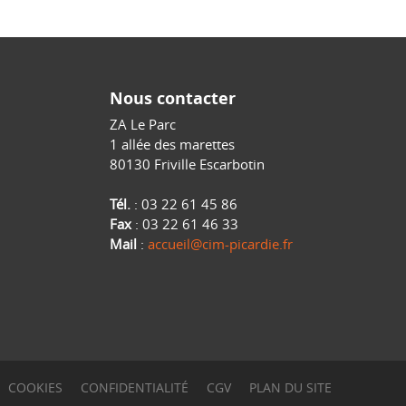
Nous contacter
ZA Le Parc
1 allée des marettes
80130 Friville Escarbotin
Tél.
: 03 22 61 45 86
Fax
: 03 22 61 46 33
Mail
:
accueil@cim-picardie.fr
COOKIES
CONFIDENTIALITÉ
CGV
PLAN DU SITE