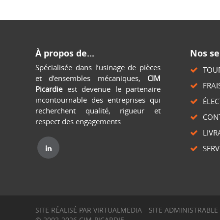
À propos de...
Nos se
Spécialisée dans l’usinage de pièces
TOU
et d’ensembles mécaniques,
CIM
FRAI
Picardie
est devenue le partenaire
incontournable des entreprises qui
ÉLE
recherchent qualité, rigueur et
CON
respect des engagements ...
LIVR
SERV
SITE RÉALISÉ PAR
VIRTUALMEDIA
SITE ADMINISTRABLE
© 2002-2026 CIM-PICARDIE